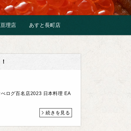
亘理店
あすと長町店
出！
グ百名店2023 日本料理 EA
続きを見る