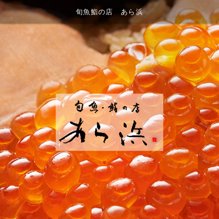
旬魚鮨の店 あら浜