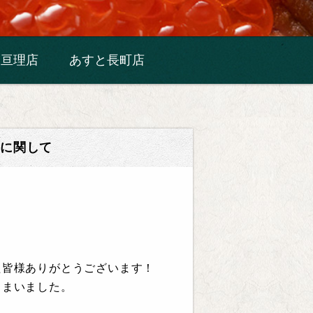
亘理店
あすと長町店
売に関して
た皆様ありがとうございます！
しまいました。