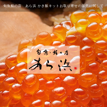
旬魚鮨の店 あら浜 かき飯キットお取り寄せの販売に関して